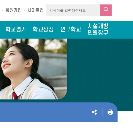
회원가입
사이트맵
시설개방
학교평가
학교상징
연구학교
민원창구