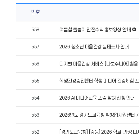
번호
가
558
여름철 물놀이 안전수칙 홍보영상 안내
정
통
557
2026 청소년 마음건강 실태조사 안내
신
문
(교
556
디지털 마음건강 서비스 [나보주니어] 활용
육
청)
555
학생건강증진센터 학생 미디어 건강체험 프
의
게
554
2026 AI 미디어교육 포럼 참여 신청 안내
시
물
번
553
2026년도 경기도교육청 취창업지원센터 7
호,
제
552
[경기도교육청] [중등] 2026 학교-가정 
목,