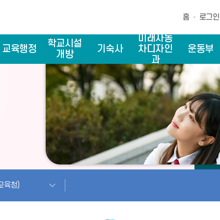
홈
로그인
미래자동
학교시설
교육행정
기숙사
차디자인
운동부
개방
과
교육청)