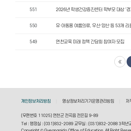
작
551
2026년 학생건강증진센터 학부모 대상 '경
성
자,
550
유·아동용 여름의류, 우산·양산 등 53개 
등
록
일,
549
연천교육 미래 정책 간담회 참여자 모집
조
회
수
정
보
를
확
인
개인정보처리방침
영상정보처리기기운영관리방침
저
할
수
(우편번호 11025) 연천군 전곡읍 전은길 9-89
있
Tel : 행정실 : (031)832-2089 교무실 : (031)832-2088 3학년
습
Copyright © Gyeonggido Office of Education, All Right Rese