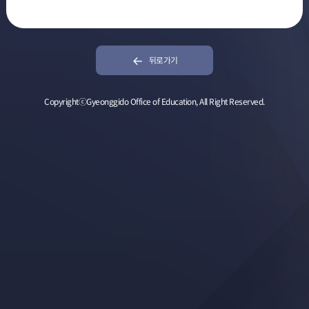
뒤로가기
CopyrightⓒGyeonggido Office of Education, All Right Reserved.