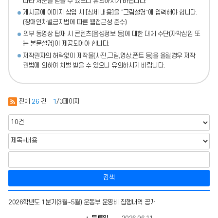
따라 처분
을 받을 수 있으니 유의하시기 바랍니다.
게시글에 이미지 삽입 시 [상세 내용]을 “그림설명”에 입력해야 합니다.
(장애인차별금지법에 따른 웹접근성 준수)
외부 동영상 탑재 시 콘텐츠(음성정보 등)에 대한 대체 수단(자막삽입 또
는 본문설명)이 제공되어야 합니다.
저작권자의 허락없이 제작물(사진,그림,영상,폰트 등)을 올릴경우 저작
권법에 의하여 처벌 받을 수 있으니 유의하시기 바랍니다.
전체
26
건
1
/3페이지
검색
학
2026학년도 1분기(3월~5월) 운동부 운영비 집행내역 공개
교
운