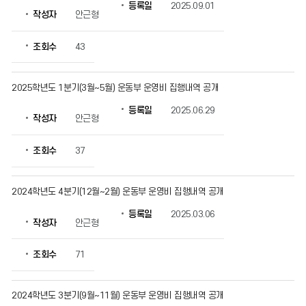
조
등록일
2025.09.01
작성자
안근형
회
수
정
조회수
43
보
를
확
2025학년도 1분기(3월~5월) 운동부 운영비 집행내역 공개
인
등록일
2025.06.29
할
작성자
안근형
수
있
조회수
37
습
니
다.
2024학년도 4분기(12월~2월) 운동부 운영비 집행내역 공개
등록일
2025.03.06
작성자
안근형
조회수
71
2024학년도 3분기(9월~11월) 운동부 운영비 집행내역 공개