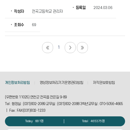
등록일
2024.03.06
작성자
전곡고등학교 관리자
조회수
69
1
개인정보처리방침
영상정보처리기기운영관리방침
저작권보호방침
(우편번호 11025) 연천군 전곡읍 전은길 9-89
Tel : 행정실 : (031)832-2089 교무실 : (031)832-2088 3학년교무실 : 070-5056-4665
| Fax : FAX(031)832-1233
Today
681명
Total
465375명