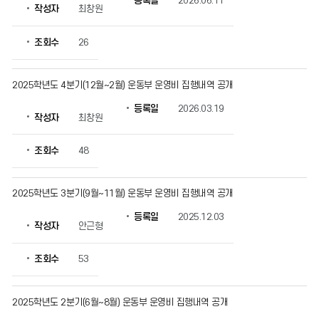
등록일
2026.06.11
작성자
최창원
동
부
운
조회수
26
영
경
비
2025학년도 4분기(12월~2월) 운동부 운영비 집행내역 공개
공
등록일
2026.03.19
개
작성자
최창원
의
게
조회수
48
시
물
번
2025학년도 3분기(9월~11월) 운동부 운영비 집행내역 공개
호,
제
등록일
2025.12.03
목,
작성자
안근형
작
성
조회수
53
자,
등
록
2025학년도 2분기(6월~8월) 운동부 운영비 집행내역 공개
일,