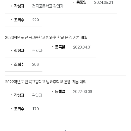
확
등록일
2024.05.21
작성자
전곡고등학교 관리자
인
할
수
조회수
229
있
습
니
2023학년도 전곡고등학교 방과후 학교 운영 기본 계획
다.
등록일
2023.04.01
작성자
관리자
조회수
206
2022학년도 전곡고등학교 방과후학교 운영 기본 계획
등록일
2022.03.09
작성자
관리자
조회수
170