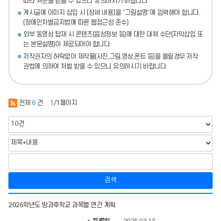
따라 처분
을 받을 수 있으니 유의하시기 바랍니다.
게시글에 이미지 삽입 시 [상세 내용]을 “그림설명”에 입력해야 합니다.
(장애인차별금지법에 따른 웹접근성 준수)
외부 동영상 탑재 시 콘텐츠(음성정보 등)에 대한 대체 수단(자막삽입 또
는 본문설명)이 제공되어야 합니다.
저작권자의 허락없이 제작물(사진,그림,영상,폰트 등)을 올릴경우 저작
권법에 의하여 처벌 받을 수 있으니 유의하시기 바랍니다.
전체
6
건
1
/1페이지
검색
방
2026학년도 방과후학교 과목별 연간 계획
과
후