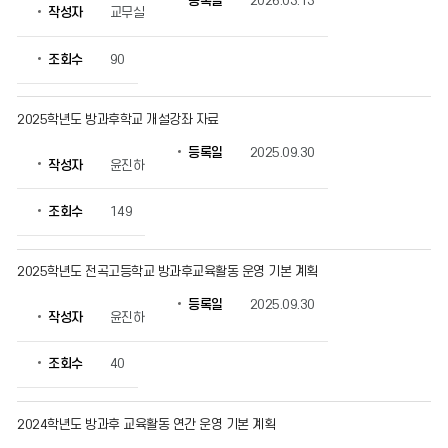
등록일
2026.03.13
작성자
교무실
학
교
의
조회수
90
게
시
물
2025학년도 방과후학교 개설강좌 자료
번
등록일
2025.09.30
호,
작성자
윤진하
제
목,
조회수
149
작
성
자,
2025학년도 전곡고등학교 방과후교육활동 운영 기본 계획
등
록
등록일
2025.09.30
일,
작성자
윤진하
조
회
조회수
40
수
정
보
2024학년도 방과후 교육활동 연간 운영 기본 계획
를