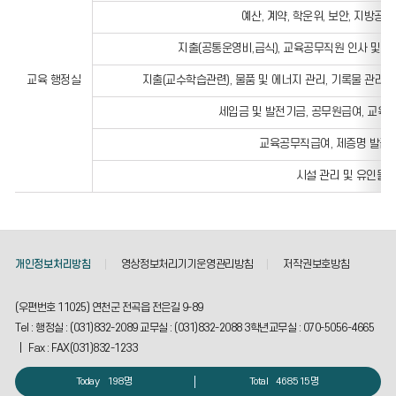
안내
예산, 계약, 학운위, 보안, 지방공
지출(공통운영비,급식), 교육공무직원 인사 및 
교육 행정실
지출(교수학습관련), 물품 및 에너지 관리, 기록물 관리
세입금 및 발전기금, 공무원급여, 교육
교육공무직급여, 제증명 발급 
시설 관리 및 유인물 
개인정보처리방침
영상정보처리기기운영관리방침
저작권보호방침
(우편번호 11025) 연천군 전곡읍 전은길 9-89
Tel : 행정실 : (031)832-2089 교무실 : (031)832-2088 3학년교무실 : 070-5056-4665
| Fax : FAX(031)832-1233
Today
198명
Total
468515명