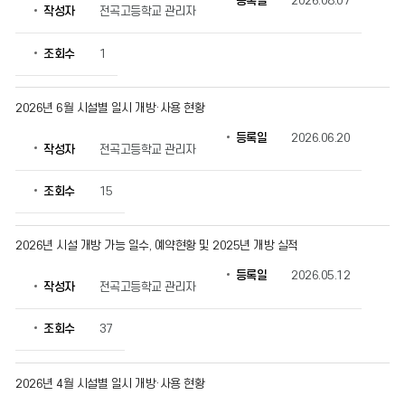
등록일
2026.08.07
작성자
전곡고등학교 관리자
방
안
내
조회수
1
의
게
시
2026년 6월 시설별 일시 개방·사용 현황
물
등록일
2026.06.20
번
작성자
전곡고등학교 관리자
호,
제
조회수
15
목,
작
성
2026년 시설 개방 가능 일수, 예약현황 및 2025년 개방 실적
자,
등
등록일
2026.05.12
록
작성자
전곡고등학교 관리자
일,
조
조회수
37
회
수
정
2026년 4월 시설별 일시 개방·사용 현황
보