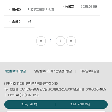
등록일
2025.05.09
작성자
전곡고등학교 관리자
조회수
74
1
개인정보처리방침
영상정보처리기기운영관리방침
저작권보호방침
(우편번호 11025) 연천군 전곡읍 전은길 9-89
Tel : 행정실 : (031)832-2089 교무실 : (031)832-2088 3학년교무실 : 070-5056-4665
| Fax : FAX(031)832-1233
Today
441명
Total
468293명