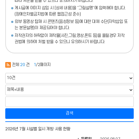
따라 처분
을 받을 수 있으니 유의하시기 바랍니다.
게시글에 이미지 삽입 시 [상세 내용]을 “그림설명”에 입력해야 합니다.
(장애인차별금지법에 따른 웹접근성 준수)
외부 동영상 탑재 시 콘텐츠(음성정보 등)에 대한 대체 수단(자막삽입 또
는 본문설명)이 제공되어야 합니다.
저작권자의 허락없이 제작물(사진,그림,영상,폰트 등)을 올릴경우 저작
권법에 의하여 처벌 받을 수 있으니 유의하시기 바랍니다.
전체
20
건
1
/2페이지
검색
시
2026년 7월 시설별 일시 개방·사용 현황
설
개