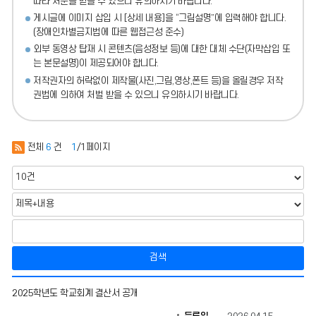
따라 처분
을 받을 수 있으니 유의하시기 바랍니다.
게시글에 이미지 삽입 시 [상세 내용]을 “그림설명”에 입력해야 합니다.
(장애인차별금지법에 따른 웹접근성 준수)
외부 동영상 탑재 시 콘텐츠(음성정보 등)에 대한 대체 수단(자막삽입 또
는 본문설명)이 제공되어야 합니다.
저작권자의 허락없이 제작물(사진,그림,영상,폰트 등)을 올릴경우 저작
권법에 의하여 처벌 받을 수 있으니 유의하시기 바랍니다.
전체
6
건
1
/1페이지
검색
결
2025학년도 학교회계 결산서 공개
산
서