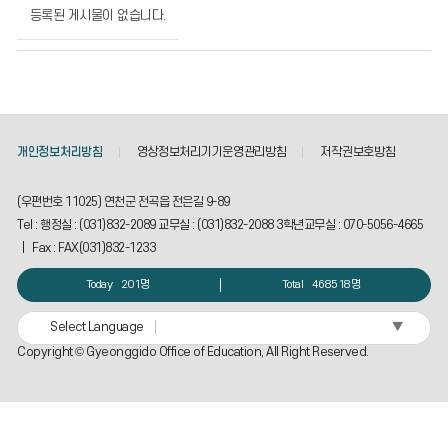
설
등록된 게시물이 없습니다.
개
방
민
원
창
구
개인정보처리방침
영상정보처리기기운영관리방침
저작권보호방침
의
게
시
(우편번호 11025) 연천군 전곡읍 전은길 9-89
물
Tel : 행정실 : (031)832-2089 교무실 : (031)832-2088 3학년교무실 : 070-5056-4665
번
| Fax : FAX(031)832-1233
호,
제
Today
201명
Total
468518명
목,
작
▼
Select Language
성
Copyright © Gyeonggido Office of Education, All Right Reserved.
자,
등
록
일,
조