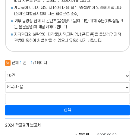
따라 처분
을 받을 수 있으니 유의하시기 바랍니다.
게시글에 이미지 삽입 시 [상세 내용]을 “그림설명”에 입력해야 합니다.
(장애인차별금지법에 따른 웹접근성 준수)
외부 동영상 탑재 시 콘텐츠(음성정보 등)에 대한 대체 수단(자막삽입 또
는 본문설명)이 제공되어야 합니다.
저작권자의 허락없이 제작물(사진,그림,영상,폰트 등)을 올릴경우 저작
권법에 의하여 처벌 받을 수 있으니 유의하시기 바랍니다.
전체
1
건
1
/1페이지
검색
2
2024 학교평가 보고서
0
2