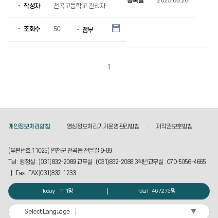
등록일
2025.06.26
작성자
전곡고등학교 관리자
4
_
학
조회수
50
첨부
교
혁
신
의
1
게
시
물
번
호,
제
개인정보처리방침
영상정보처리기기운영관리방침
저작권보호방침
목,
작
(우편번호 11025) 연천군 전곡읍 전은길 9-89
성
Tel : 행정실 : (031)832-2089 교무실 : (031)832-2088 3학년교무실 : 070-5056-4665
자,
등
| Fax : FAX(031)832-1233
록
Today
111명
Total
467275명
일,
조
회
▼
Select Language